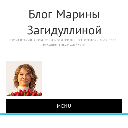
Блог Марины
Загидуллиной
КОММЕНТАРИИ К СОБЫТИЯМ МОЕЙ ЖИЗНИ. ВСЕ ОТКЛИКИ ЖДУ ЗДЕСЬ:
MVZAGIDULLINA@YANDEX.RU
MENU
ГЛАВНАЯ