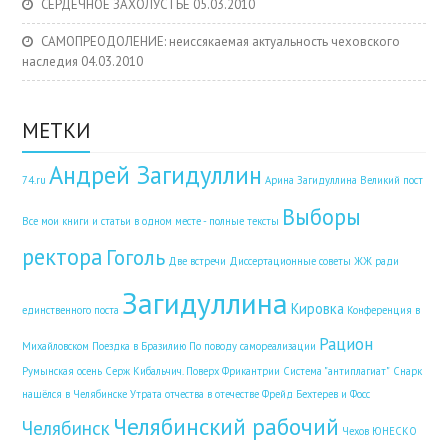
СЕРДЕЧНОЕ ЗАХОЛУСТЬЕ
05.03.2010
САМОПРЕОДОЛЕНИЕ: неиссякаемая актуальность чеховского
наследия
04.03.2010
МЕТКИ
Андрей Загидуллин
74.ru
Арина Загидуллина
Великий пост
Выборы
Все мои книги и статьи в одном месте - полные тексты
ректора
Гоголь
Две встречи
Диссертационные советы
ЖЖ ради
Загидуллина
Кировка
единственного поста
Конференция в
Рацион
Михайловском
Поездка в Бразилию
По поводу самореализации
Румынская осень
Серж Кибальчич. Поверх Фрикантрии
Система "антиплагиат"
Снарк
нашёлся в Челябинске
Утрата отчества в отечестве
Фрейд Бехтерев и Фосс
Челябинский рабочий
Челябинск
Чехов
ЮНЕСКО