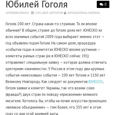
Юбилей Гоголя
0
ПРО МЕНЯ
ОПУБЛИКОВАНО
17.01.2009
АВТОРОМ
ЗАГИДУЛЛИНА МАРИНА
МОИ КНИГИ
Гоголю 200 лет. Страна какая-то странная. То ли вполне
обычная? В общем, стране до Гоголя дела нет. ЮНЕСКО из
всех значимых событий 2009 года выбирает именно этот —
ДИССЕРТАЦИЯ
год объявлен годом Гоголя. На самом деле, процедура
«события года» в комитетах ЮНЕСКО вполне рутинная —
МОИ СТАТЬИ
комитеты разных стран (их в ЮНЕСКО сейчас 191)
отправляют специальную заявку — которая должна отвечать
СТУДЕНТАМ
критериям «значимости». У России в этом году два крупных
события «юнесковых» события — 200 лет Гоголю и 1150 лет
АСПИРАНТАМ
Великому Новгороду. Как следует из документов
ЮНЕСКО
,
Гоголя заявил и комитет Украины, так что возник союз
(вражда?) двух стран по поводу «присвоения» великого
писателя. Хотелось бы, чтобы на почве искусства произошло
«великое объединение» — тем более, что 355 лет в этом
году со дня этой древней даты.