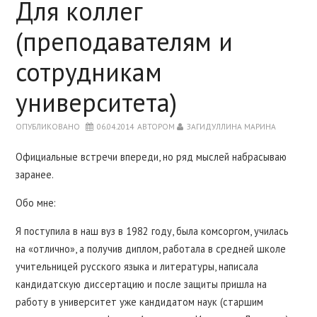
Для коллег
ПРО МЕНЯ
(преподавателям и
МОИ КНИГИ
сотрудникам
университета)
ДИССЕРТАЦИЯ
ОПУБЛИКОВАНО
06.04.2014
АВТОРОМ
ЗАГИДУЛЛИНА МАРИНА
МОИ СТАТЬИ
Официальные встречи впереди, но ряд мыслей набрасываю
заранее.
СТУДЕНТАМ
Обо мне:
АСПИРАНТАМ
Я поступила в наш вуз в 1982 году, была комсоргом, училась
на «отлично», а получив диплом, работала в средней школе
учительницей русского языка и литературы, написала
кандидатскую диссертацию и после защиты пришла на
работу в университет уже кандидатом наук (старшим