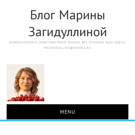
Блог Марины
Загидуллиной
КОММЕНТАРИИ К СОБЫТИЯМ МОЕЙ ЖИЗНИ. ВСЕ ОТКЛИКИ ЖДУ ЗДЕСЬ:
MVZAGIDULLINA@YANDEX.RU
MENU
ГЛАВНАЯ