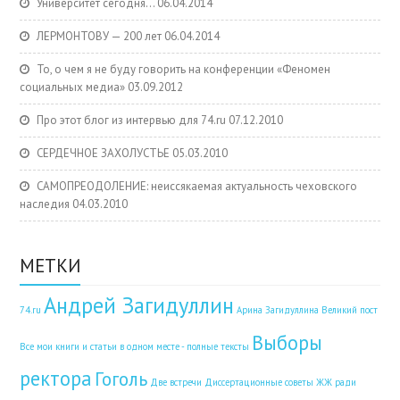
Университет сегодня…
06.04.2014
ЛЕРМОНТОВУ — 200 лет
06.04.2014
То, о чем я не буду говорить на конференции «Феномен
социальных медиа»
03.09.2012
Про этот блог из интервью для 74.ru
07.12.2010
СЕРДЕЧНОЕ ЗАХОЛУСТЬЕ
05.03.2010
САМОПРЕОДОЛЕНИЕ: неиссякаемая актуальность чеховского
наследия
04.03.2010
МЕТКИ
Андрей Загидуллин
74.ru
Арина Загидуллина
Великий пост
Выборы
Все мои книги и статьи в одном месте - полные тексты
ректора
Гоголь
Две встречи
Диссертационные советы
ЖЖ ради