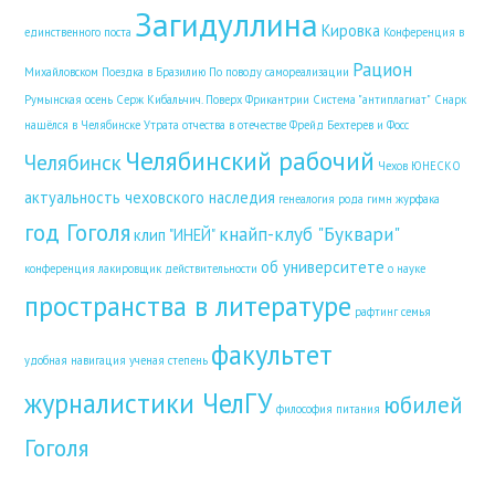
Загидуллина
Кировка
единственного поста
Конференция в
Рацион
Михайловском
Поездка в Бразилию
По поводу самореализации
Румынская осень
Серж Кибальчич. Поверх Фрикантрии
Система "антиплагиат"
Снарк
нашёлся в Челябинске
Утрата отчества в отечестве
Фрейд Бехтерев и Фосс
Челябинский рабочий
Челябинск
Чехов
ЮНЕСКО
актуальность чеховского наследия
генеалогия рода
гимн журфака
год Гоголя
кнайп-клуб "Буквари"
клип "ИНЕЙ"
об университете
конференция
лакировщик действительности
о науке
пространства в литературе
рафтинг
семья
факультет
удобная навигация
ученая степень
журналистики ЧелГУ
юбилей
философия питания
Гоголя