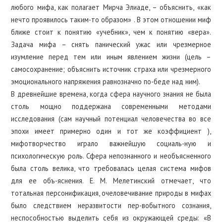
любого мифа, как полагает Мирча Элиаде, – объяснить, «как
нечто проявилось таким-то образом» . В этом отношении миф
ближе стоит к понятию «учебник», чем к понятию «вера».
Задача мифа – снять панический ужас или чрезмерное
изумление перед тем или иным явлением жизни (цель –
самосохранение; объяснить источник страха или чрезмерного
эмоционального напряжения равнозначно по-беде над ним).
В древнейшие времена, когда сфера научного знания не была
столь мощно поддержана современными методами
исследования (сам научный потенциал человечества во все
эпохи имеет примерно один и тот же коэффициент ),
мифотворчество играло важнейшую социаль-ную и
психологическую роль. Сфера непознанного и необъясненного
была столь велика, что требовалась целая система мифов
для ее объ-яснения. Е. М. Мелетинский отмечает, что
тотальная персонификация, очеловечивание природы в мифах
было следствием неразвитости пер-вобытного сознания,
неспособностью выделить себя из окружающей среды: «В