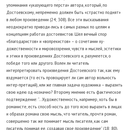
упоминания «указующего перста» автора, который, по
Достоевскому, непременно должен быть «страстно поднят»
в любом произведении (24; 308). Все эти высказывания
неоднократно приводи-лись в самых разных по целям и
концепциям работах достоевистов. Шел вечный спор
«благодаристов» и «вопрекистов» – о сочетании ху-
дожественности и мировоззрения, чувств и мыслей, эстетики
и этики в произведениях Достоевского и, разумеется, о
победе того или другого. Волен ли читатель
интерпретировать произведения Достоевского так, как ему
вздумается (то есть провоцирует ли сам автор вольность
интер-претаций), или же главная задача художника – выразить
свою идею од-нозначно? Второму мнению есть фактическое
подтверждение: “…Художественность, например, хоть бы в
романисте, есть способ-ность до того ясно выразить в лицах
и образах романа свою мысль, что читатель, прочтя роман,
совершенно так же понимает мысль писателя, как сам
писатель понимал ее, создавая свое произведение” (18; 80).