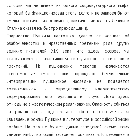
истории мы не имеем ни одного социокультурного мифа,
который бы функционировал столь долго и не зависел бы от
смены политических режимов (политические культы Ленина и
Сталина оказались быстро преходящими).
Творчество Пушкина настолько далеко от «социальной
озабо-ченности» и нравственных претензий ряда других
великих писателей XIX века, что здесь, скорее, мы
сталкиваемся с нарастающей вирту-альностью смыслов и
прочтений. Из пушкинских текстов извлекаются
всевозможные смыслы, они порождают бесчисленные
интерпретации, пушкинское наследие не поддается
«разъяснению» и определенному идеологическому
формулированию, оно неуловимо и текуче. Дело здесь
отнюдь не в «эстетическом релятивизме». Опасность сбиться
на громкие слова подстерегает любого, кто возьмется за
«выявление ро-ли» Пушкина в литературе и российской жизни
вообще. Но это не бу-дет данью заведомой схеме, тому
самому мифу, который заслоняет оригинал. «Погружение» в