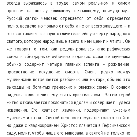
всегда выражалось в труде самом реаль-ном и самом
простом на пользу ближнему, незнающему, неимуще-му…
Русский святой человек отрекается от себя, отрекается
полно, всецело, но только от себя, а не от всего живущего, – и
это составляет главную отличительнейшую черту народного
святого, которую народ выше всего в нем ценит и чтит» . Он
же говорит о том, как редуци-ровалась агиографическая
схема в «бездарных» лубочных изданиях: «…житие мученика
обычно содержит четыре главных аспекта – рож-дение,
просветление, искушение, смерть. Очень редко между
мучени-ками встречается разбойник или мытарь, обычно это
выходцы из бога-тых греческих и римских семей. В сонном
видении голос велит ему стать христианином… Затем герой
жития отказывается поклоняться идолам и совершает чудеса
исцеления. Его хватают язычники, подвер-гают ужасным
мучениям и казнят. Святой переносит муки не только стойко,
но даже с хладнокровием. Христос плачется в Гефсиманском
саду, молит, чтобы чаша его миновала; а святой не только не