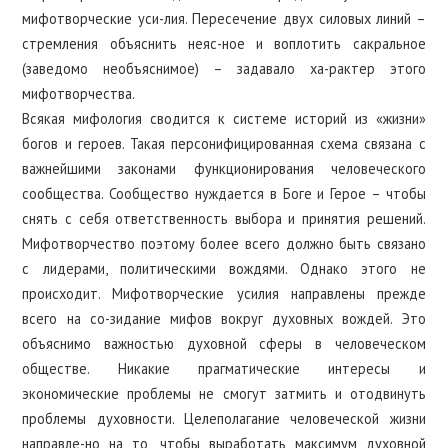
мифотворческие уси-лия. Пересечение двух силовых линий –
стремления объяснить неяс-ное и воплотить сакральное
(заведомо необъяснимое) – задавало ха-рактер этого
мифотворчества.
Всякая мифология сводится к системе историй из «жизни»
богов и героев. Такая персонифицированная схема связана с
важнейшими законами функционирования человеческого
сообщества. Сообщество нуждается в Боге и Герое – чтобы
снять с себя ответственность выбора и принятия решений.
Мифотворчество поэтому более всего должно быть связано
с лидерами, политическими вождями. Однако этого не
происходит. Мифотворческие усилия направлены прежде
всего на со-зидание мифов вокруг духовных вождей. Это
объяснимо важностью духовной сферы в человеческом
обществе. Никакие прагматические интересы и
экономические проблемы не смогут затмить и отодвинуть
проблемы духовности. Целеполагание человеческой жизни
направле-но на то, чтобы выработать максимум духовной