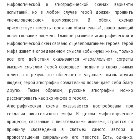
мифологической и агиографической схемах варианты
испытаний, но в любом случае герой должен проявить
«нечеловеческие» возможности. В обеих схемах
присутствует смерть героя как обязательный, завер-шающий
повествование элемент. Главное различие агиографической и
мифологической схем связано с целеполаганием героев: герой
мифа живет в определенном смысле «обычную» жизнь, только
все его дей-ствия оказываются «параллельно» согреты
высшим смыслом (герой совершает подвиги в своих личных
целях, а в результате облегчает и улучшает жизнь других
людей); герой агиографии сознательно посвя-щает себя благу
других. Таким образом, русские агиографии можно
рассматривать как эхо мифов о героях .
Агиографическая схема оказывается востребована при
создании писательского мифа. В целом мифотворческие
процессы, связанные с писательскими именами, строятся по
принципу «возведения в святые» самого автора и
провозглашения сакральными его текстов. Есть, одна-ко,