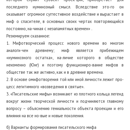
последнего нуминозный смысл. Вследствие это-го он
оказывает огромное суггестивное воздействие и вырастает в
миф о спасителе, в основных своих чертах повторяющийся
постоянно, на-чиная с незапамятных времен» .
Резюмируем сказанное:
1. Мифотворческий процесс нового времени во многом
аналоги-чен древнему; миф является прибежищем
«нуминозного остатка», на-личие которого в обществе
неизменно (Юнг) и поэтому функциониро-вание мифов в
обществе так же активно, как и в древние времена.
2. В основе омифотворения той или иной личности лежит про-
цесс легитимного «возведения в святые».
3. «Писательские мифы» возникают из плотного кольца легенд
вокруг жизни творческой личности и подчиняются главному
вопросу – объяснению гениальности объекта проекции и его
влияния на все но-вые и новые поколения.
б) Варианты формирования писательского мифа