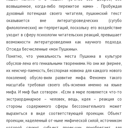
возвышенное, когда-либо пережитое нами» . Пробуждая
духовный потенциал своего читателя, пушкинский текст
оказывается вне литературоведческих (сугубо
филологических) ин-терпретаций, поскольку его воздействие
уходит в сферу психологии читательских реакций, превышает
возможности литературоведения как научного подхода.
Отсюда бесчисленные «мои Пушкины».
Понятно, что уникальность места Пушкина в культуре
обуслов-лена его гениальными творениями. Но они же (вернее,
их неисчер-паемость, бесспорная новизна для каждого нового
поколения) обусло-вили развитие мифа. Феномен такого
масштаба требовал своего объ-яснения именно на языке
мифа. И миф был сотворен . «Если в мире появляется что-то
экстраординарное – человек, вещь, идея – реакция со
стороны содержимого сферы бессознательного может
выразиться в виде соответствующей проекции. Объект
проекции, наделенный от-ныне мифической силой, источником
которой служит субъект проек-ции, приобретает для