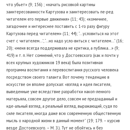
что убьет» (9; 156) ; «начать рисовкой картины
заинтересованности Картузова и заинтересовать пе-ред
читателем его первые движения» (11; 43); «комичнее,
загадочнее и интереснее поставить с 1-го разу фигуру
Картузова перед читателем» (11; 44); “…условиться на этот
счет с читателем…”, “…но надо усло-виться с читателем…” (16;
20); «меня всегда поддерживала не критика, а публика…» (9;
419) и т. п. Нет сомнений, что у Достоевского (как и почти у
всех крупных художников 19 века) была позитивная
программа воспитания и перевоспитания русского человека
посредством своего таланта. Вот почему тенденцию в
искусстве он вполне допускал: «взгляд и идея писателя,
выведенные уже вследствие разработки накоп-ленного
матерьяла, совсем другое дело, совсем не предзаданный и
иде-альный взгляд, а реальный взгляд, выражающий, судя по
силе писателя, иногда даже всю современную общественную
мысль о народной жизни в данный момент” (19; 179. – курсив
везде Достоевского. – М. З.). Тут не обойтись и без