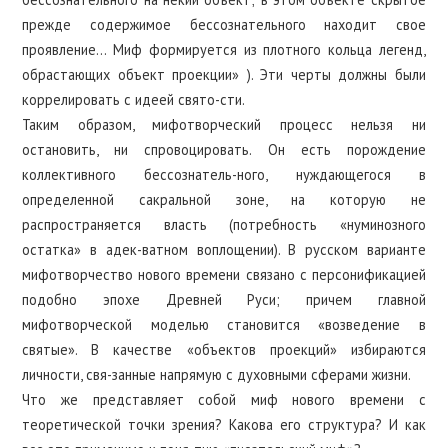
прежде содержимое бессознательного находит свое
проявление… Миф формируется из плотного кольца легенд,
обрастающих объект проекции» ). Эти черты должны были
коррелировать с идеей свято-сти.
Таким образом, мифотворческий процесс нельзя ни
остановить, ни спровоцировать. Он есть порождение
коллективного бессознатель-ного, нуждающегося в
определенной сакральной зоне, на которую не
распространяется власть (потребность «нуминозного
остатка» в адек-ватном воплощении). В русском варианте
мифотворчество нового времени связано с персонификацией
подобно эпохе Древней Руси; причем главной
мифотворческой моделью становится «возведение в
святые». В качестве «объектов проекций» избираются
личности, свя-занные напрямую с духовными сферами жизни.
Что же представляет собой миф нового времени с
теоретической точки зрения? Какова его структура? И как