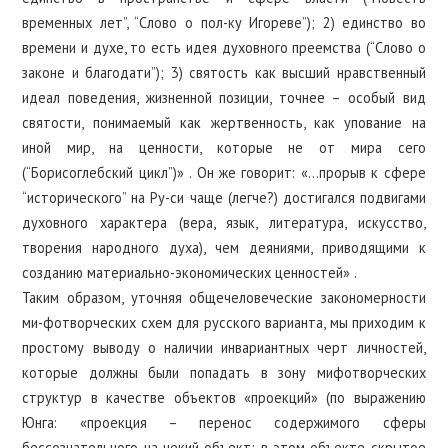
временных лет”, “Слово о пол-ку Игореве”); 2) единство во
времени и духе, то есть идея духовного преемства (“Слово о
законе и благодати”); 3) святость как высший нравственный
идеал поведения, жизненной позиции, точнее – особый вид
святости, понимаемый как жертвенность, как упование на
иной мир, на ценности, которые не от мира сего
(“Борисоглебский цикл”)» . Он же говорит: «…прорыв к сфере
“исторического” на Ру-си чаще (легче?) достигался подвигами
духовного характера (вера, язык, литература, искусство,
творения народного духа), чем деяниями, приводящими к
созданию материально-экономических ценностей» .
Таким образом, уточняя общечеловеческие закономерности
ми-фотворческих схем для русского варианта, мы приходим к
простому выводу о наличии инвариантных черт личностей,
которые должны были попадать в зону мифотворческих
структур в качестве объектов «проекций» (по выражению
Юнга: «проекция – перенос содержимого сферы
бессознательного на некий объект; в этом объекте скрытое