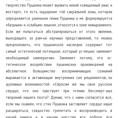
творчество Пушкина может вызвать некий «священный ужас и
восторг», то есть ощущение той сакральной зоны, которая
определяется размахом гения Пушкина и не формулируется
«бедным» и «слабым» языком, относится к зоне невыразимого.
Если же попытаться абстрагироваться от этого явления,
выходящего за рам-ки научных представлений, то можно
предположить, что пушкинское наследие содержит тот
самый эстетический потенциал, который ус-пешно заменяет
необходимый «императив». Заменяет потому, что эс-
тетическое воздействие пушкинских произведений на
абсолютное большинство воспринимающих сознаний
выражается в активизации внутренних сил реципиентов, их
духовных возможностей: «Спросим же мы свое русское
сердце, что оно чувствует при чтении бессмерт-ных
творений нашего поэта? Думаю, что с нами согласятся все,
если мы скажем, что стих Пушкина заставляет сердце наше
расширяться, сладостно трепетать и воспроизводить в
нашей памяти и в нашем чув-стве все доброе, все