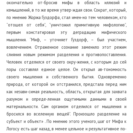
окончательно от-бросив мифы в область иллюзий и
измышлений, в то же время утвер-ждая свои. Сократ, который,
по мнению Жоржа Гуздорфа, стал имен-но тем человеком, кто
“отошел от себя”, “уничтожил примитивную мифологию”,
первым констатировал эту деградацию мифического
мышления. “Миф, – уточняет Гуздорф, – был участием,
вовлечением. Отраженное сознание заменило этот режим
слияния новым режимом разделения и противопоставления.
Человек отделился от своего окру-жения, с которым до сей
поры составлял единое целое. Он открыл ав-тономность
своего мышления и собственного бытия. Одновременно
природа, от которой он отстранился, предстала перед ним
как незави-симая реальность, область, открытая для захвата
разумом и опреде-ленная ощутимыми данными в своей
материальности. Сам организм отделился от мышления и
бросился во вселенную вещей”. Произошло разделение на
субъект и объект» . По мнению этого ученого, шаг от Мифа к
Логосу есть шаг назад, в менее цельное и результативное по-