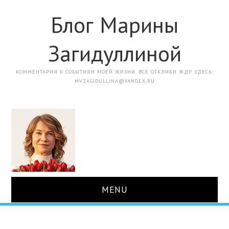
Блог Марины
Загидуллиной
КОММЕНТАРИИ К СОБЫТИЯМ МОЕЙ ЖИЗНИ. ВСЕ ОТКЛИКИ ЖДУ ЗДЕСЬ:
MVZAGIDULLINA@YANDEX.RU
MENU
ГЛАВНАЯ