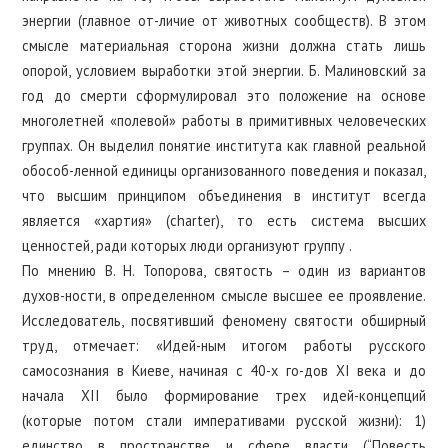
энергии (главное от-личие от животных сообществ). В этом
смысле материальная сторона жизни должна стать лишь
опорой, условием выработки этой энергии. Б. Малиновский за
год до смерти сформулировал это положение на основе
многолетней «полевой» работы в примитивных человеческих
группах. Он выделил понятие института как главной реальной
обособ-ленной единицы организованного поведения и показал,
что высшим принципом объединения в институт всегда
является «хартия» (charter), то есть система высших
ценностей, ради которых люди организуют группу .
По мнению В. Н. Топорова, святость – один из вариантов
духов-ности, в определенном смысле высшее ее проявление.
Исследователь, посвятивший феномену святости обширный
труд, отмечает: «Идей-ным итогом работы русского
самосознания в Киеве, начиная с 40-х го-дов XI века и до
начала XII было формирование трех идей-концепций
(которые потом стали императивами русской жизни): 1)
единство в пространстве и сфере власти (“Повесть