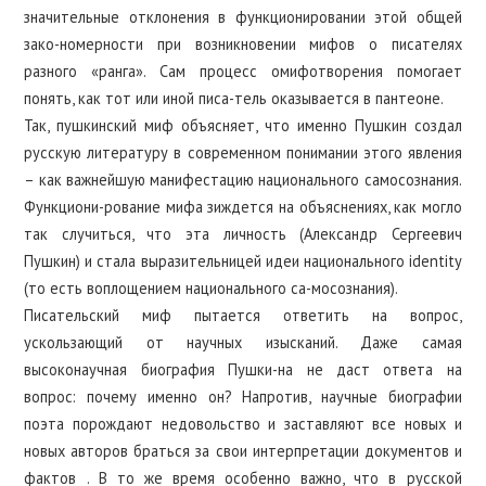
значительные отклонения в функционировании этой общей
зако-номерности при возникновении мифов о писателях
разного «ранга». Сам процесс омифотворения помогает
понять, как тот или иной писа-тель оказывается в пантеоне.
Так, пушкинский миф объясняет, что именно Пушкин создал
русскую литературу в современном понимании этого явления
– как важнейшую манифестацию национального самосознания.
Функциони-рование мифа зиждется на объяснениях, как могло
так случиться, что эта личность (Александр Сергеевич
Пушкин) и стала выразительницей идеи национального identity
(то есть воплощением национального са-мосознания).
Писательский миф пытается ответить на вопрос,
ускользающий от научных изысканий. Даже самая
высоконаучная биография Пушки-на не даст ответа на
вопрос: почему именно он? Напротив, научные биографии
поэта порождают недовольство и заставляют все новых и
новых авторов браться за свои интерпретации документов и
фактов . В то же время особенно важно, что в русской