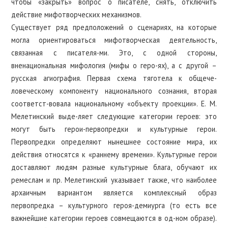
чтобы «закрыть» вопрос о писателе, снять, отключить
действие мифотворческих механизмов.
Существует ряд предположений о сценариях, на которые
могла ориентироваться мифотворческая деятельность,
связанная с писателя-ми. Это, с одной стороны,
вненациональная мифология (мифы о геро-ях), а с другой –
русская агиография. Первая схема тяготела к общече-
ловеческому компоненту национального сознания, вторая
соответст-вовала национальному «объекту проекции». Е. М.
Мелетинский выде-ляет следующие категории героев: это
могут быть герои-первопредки и культурные герои.
Первопредки определяют нынешнее состояние мира, их
действия относятся к «раннему времени». Культурные герои
доставляют людям разные культурные блага, обучают их
ремеслам и пр. Мелетинский указывает также, что наиболее
архаичным вариантом является комплексный образ
первопредка – культурного героя-демиурга (то есть все
важнейшие категории героев совмещаются в од-ном образе).