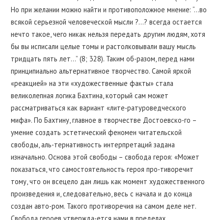
Но при желании можно найти и противоположное мнение: “…во
всякой серьезной человеческой мысли ?…? всегда остается
нечто такое, чего никак нельзя передать другим людям, хотя
бы вы исписали целые томы и растолковывали вашу мысль
тридцать пять лет…” (8; 328). Таким об-разом, перед нами
принципиально альтернативное творчество. Самой яркой
«реакцией» на эти «художественные факты» стала
великолепная логика Бахтина, который сам может
рассматриваться как вариант «лите-ратуроведческого
мифа». По Бахтину, главное в творчестве Достоевско-го –
умение создать эстетический феномен читательской
свободы, аль-тернативность интерпретаций задана
изначально. Основа этой свободы – свобода героя: «Может
показаться, что самостоятельность героя про-тиворечит
тому, что он всецело дан лишь как момент художественного
произведения и, следовательно, весь с начала и до конца
создан авто-ром. Такого противоречия на самом деле нет.
Свобода героев утвержда-ется нами в пределах