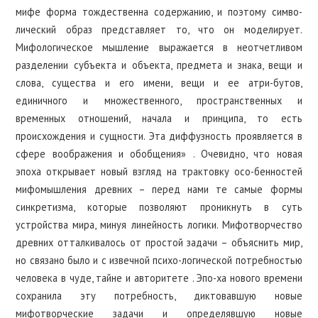
мифе форма тождественна содержанию, и поэтому симво-
лический образ представляет то, что он моделирует.
Мифологическое мышление выражается в неотчетливом
разделении субъекта и объекта, предмета и знака, вещи и
слова, существа и его имени, вещи и ее атри-бутов,
единичного и множественного, пространственных и
временных отношений, начала и принципа, то есть
происхождения и сущности. Эта диффузность проявляется в
сфере воображения и обобщения» . Очевидно, что новая
эпоха открывает новый взгляд на трактовку осо-бенностей
мифомышления древних – перед нами те самые формы
синкретизма, которые позволяют проникнуть в суть
устройства мира, минуя линейность логики. Мифотворчество
древних отталкивалось от простой задачи – объяснить мир,
но связано было и с извечной психо-логической потребностью
человека в чуде, тайне и авторитете . Эпо-ха нового времени
сохранила эту потребность, диктовавшую новые
мифотворческие задачи и определявшую новые