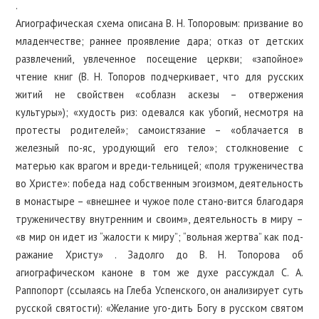
.
Агиографическая схема описана В. Н. Топоровым: призвание во
младенчестве; раннее проявление дара; отказ от детских
развлечений, увлеченное посещение церкви; «запойное»
чтение книг (В. Н. Топоров подчеркивает, что для русских
житий не свойствен «соблазн аскезы – отвержения
культуры»); «худость риз: одевался как убогий, несмотря на
протесты родителей»; самоистязание – «облачается в
железный по-яс, уродующий его тело»; столкновение с
матерью как врагом и вреди-тельницей; «поля труженичества
во Христе»: победа над собственным эгоизмом, деятельность
в монастыре – «внешнее и чужое поле стано-вится благодаря
труженичеству внутренним и своим», деятельность в миру –
«в мир он идет из “жалости к миру”; “вольная жертва” как под-
ражание Христу» . Задолго до В. Н. Топорова об
агиографическом каноне в том же духе рассуждал С. А.
Раппопорт (ссылаясь на Глеба Успенского, он анализирует суть
русской святости): «Желание уго-дить Богу в русском святом