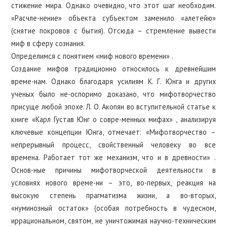
стижение мира. Однако очевидно, что этот шаг необходим.
«Расчле-нение» объекта субъектом заменило «алетейю»
(снятие покровов с бытия). Отсюда – стремление вывести
миф в сферу сознания.
Определимся с понятием «миф нового времени» .
Создание мифов традиционно относилось к древнейшим
време-нам. Однако благодаря усилиям К. Г. Юнга и других
ученых было не-оспоримо доказано, что мифотворчество
присуще любой эпохе. Л. О. Акопян во вступительной статье к
книге «Карл Густав Юнг о совре-менных мифах» , анализируя
ключевые концепции Юнга, отмечает: «Мифотворчество –
непрерывный процесс, свойственный человеку во все
времена. Работает тот же механизм, что и в древности» .
Основ-ные причины мифотворческой деятельности в
условиях нового време-ни – это, во-первых, реакция на
высокую степень прагматизма жизни, а во-вторых,
«нуминозный остаток» (особая потребность в чудесном,
иррациональном, святом, не уничтожимая научно-техническим