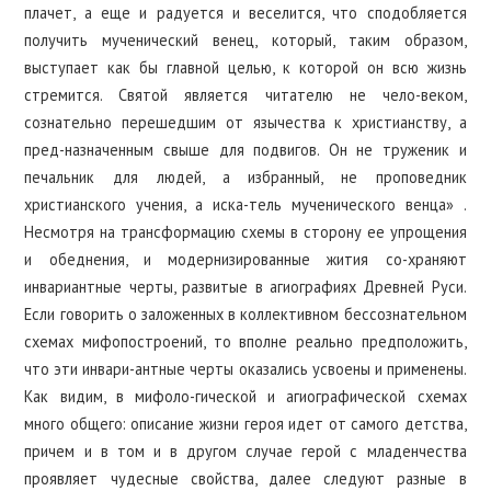
плачет, а еще и радуется и веселится, что сподобляется
получить мученический венец, который, таким образом,
выступает как бы главной целью, к которой он всю жизнь
стремится. Святой является читателю не чело-веком,
сознательно перешедшим от язычества к христианству, а
пред-назначенным свыше для подвигов. Он не труженик и
печальник для людей, а избранный, не проповедник
христианского учения, а иска-тель мученического венца» .
Несмотря на трансформацию схемы в сторону ее упрощения
и обеднения, и модернизированные жития со-храняют
инвариантные черты, развитые в агиографиях Древней Руси.
Если говорить о заложенных в коллективном бессознательном
схемах мифопостроений, то вполне реально предположить,
что эти инвари-антные черты оказались усвоены и применены.
Как видим, в мифоло-гической и агиографической схемах
много общего: описание жизни героя идет от самого детства,
причем и в том и в другом случае герой с младенчества
проявляет чудесные свойства, далее следуют разные в