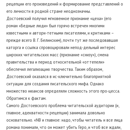
рецепции его произведений и формирование представлений о
его личности в родной стране неоднозначны.
Достоевский получил мгновенное признание «цеха» (его
роман «Бедные люди» был горячо встречен многими
известными и автори-тетными писателями, и критиками –
прежде всего В. Г. Белинским), почти тут же последовавшая
каторга и ссылка спровоцировали непод-дельный интерес
широких читательских масс (признание «снизу»), смена
правительства и период относительной «оттепели»
обеспечил легализацию творчества. Таким образом,
Достоевский оказался в ис-ключительно благоприятной
ситуации для создания писательского мифа. Однако
множество нюансов определяли сложность этого про-цесса.
Обратимся к фактам.
Самого Достоевского проблема читательской аудитории (и,
главное, адекватности рецепции) занимала довольно
основательно. «NB и главное: надо, чтобы читатель и все лица
романа понимали, что он может убить Геро, и чтоб все ждали,