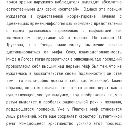
точки зрения наружного наблюдателя, выглядят абсолютно
естественными для своих носителей» . Однако эта позиция
нуждается в существенной корректировке. Начиная с
древнейших времен, мифология как «комплекс представлений
о мире» развивалась параллельно с мифологией как
«комплексом представле-ний о мифах». По словам П.
Труссона, «…в Греции мало-помалу мышление начало
дистанцироваться от мифа. Союз, взаимодополняе-мость
Мифа и Логоса тогда превратился в оппозицию, где последний
провозгласил себя высшим над первым. Миф был тем, что не
нужда-лось в доказательстве своей “подлинности”; он стал
тем, что неспо-собно доказать себя как “истинное”. Таким
образом, он стал означать то, во что ложно верят как в
существующее, чистую выдумку, плод воображения, то, что
разум выделяет в пробелах рациональной речи и познания,
поддающегося проверке. Уже у Платона миф становится
лишь реликвией, хотя еще сохраняет характер “аутентичной
речи”. Рождающееся христианство усилило этот процесс,