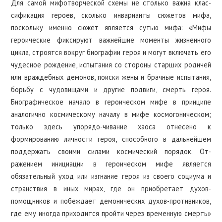
Для самой мифотворческой схемы не столько важна клас-
сификация героев, сколько инварианты сюжетов мифа,
поскольку именно сюжет является сутью мифа: «Мифы
героические фиксируют важнейшие моменты жизненного
цикла, строятся вокруг биографии героя и могут включать его
чудесное рождение, испытания со стороны старших родичей
или враждебных демонов, поиски жены и брачные испытания,
борьбу с чудовищами и другие подвиги, смерть героя.
Биографическое начало в героическом мифе в принципе
аналогично космическому началу в мифе космогоническом;
только здесь упорядо-чивание хаоса отнесено к
формированию личности героя, способного в дальнейшем
поддержать своими силами космический порядок. От-
ражением инициации в героическом мифе является
обязательный уход или изгнание героя из своего социума и
странствия в иных мирах, где он приобретает духов-
помощников и побеждает демонических духов-противников,
где ему иногда приходится пройти через временную смерть»