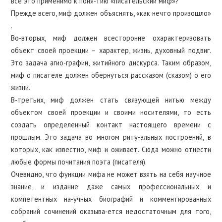
все это применимо к поня-тию «писательский миф»?
Прежде всего, миф должен объяснять, «как нечто произошло»
.
Во-вторых, миф должен всесторонне охарактеризовать
объект своей проекции – характер, жизнь, духовный подвиг.
Это задача агио-графии, житийного дискурса. Таким образом,
миф о писателе должен обернуться рассказом (сказом) о его
жизни.
В-третьих, миф должен стать связующей нитью между
объектом своей проекции и своими носителями, то есть
создать определенный контакт настоящего времени с
прошлым. Это задача во многом риту-альных построений, в
которых, как известно, миф и оживает. Сюда можно отнести
любые формы почитания поэта (писателя).
Очевидно, что функции мифа не может взять на себя научное
знание, и издание даже самых профессиональных и
компетентных на-учных биографий и комментированных
собраний сочинений оказыва-ется недостаточным для того,