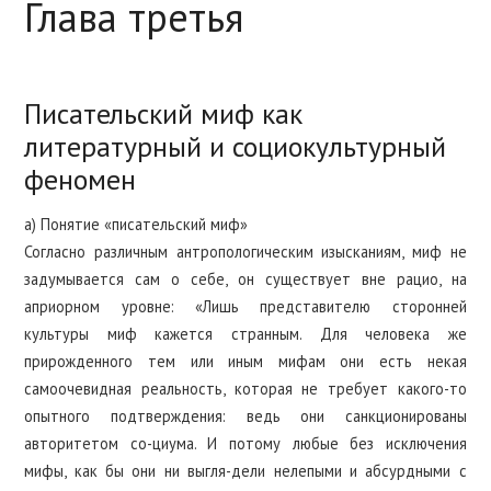
Глава третья
ПРО МЕНЯ
МОИ КНИГИ
Писательский миф как
литературный и социокультурный
ДИССЕРТАЦИЯ
феномен
МОИ СТАТЬИ
а) Понятие «писательский миф»
Согласно различным антропологическим изысканиям, миф не
задумывается сам о себе, он существует вне рацио, на
СТУДЕНТАМ
априорном уровне: «Лишь представителю сторонней
культуры миф кажется странным. Для человека же
АСПИРАНТАМ
прирожденного тем или иным мифам они есть некая
самоочевидная реальность, которая не требует какого-то
опытного подтверждения: ведь они санкционированы
авторитетом со-циума. И потому любые без исключения
мифы, как бы они ни выгля-дели нелепыми и абсурдными с