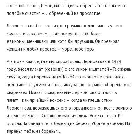
гостиной. Таков Демон, пытающийся обрести хоть какое-то
подобие счастья – и обреченный на проклятие.
Лермонтов не был красив, остроумие подменялось у него
желчью и сарказмом, люди вокруг него не были
единомышленниками или хотя бы друзьями. Он презирал
женщин и любил простор – море, небо, горы.
А в моем классе, где мы «проходили» Лермонтова в 1979
году, висел плакат («стенд») с его ликом и цитатой «Так жизнь
скучна, когда боренья нет». Какой-то пионер не поленился,
подставил стульчик и очень аккуратно поправил «боренье» на
«варенье». Плакат с «вареньем» Лермонтова остался в
памяти как ярчайший нонсенс – когда читаешь стихи
Лермонтова, поражаешься его оторванности от всего земного
и человеческого. Сплошной максимализм. Аскеза. Тоска. И –
родина. Та самая «чета белеющих берез». Убогие деревни. Ни
варенья тебе, ни боренья…