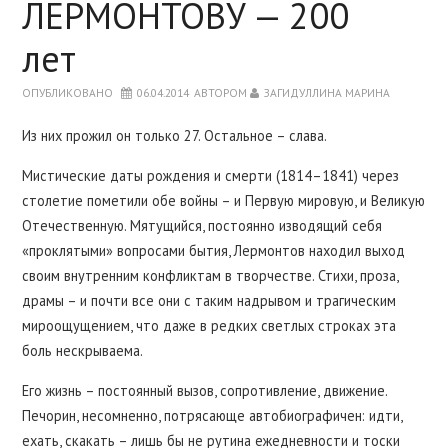
ЛЕРМОНТОВУ — 200
ПРО МЕНЯ
лет
МОИ КНИГИ
ОПУБЛИКОВАНО
06.04.2014
АВТОРОМ
ЗАГИДУЛЛИНА МАРИНА
Из них прожил он только 27. Остальное – слава.
ДИССЕРТАЦИЯ
Мистические даты рождения и смерти (1814–1841) через
МОИ СТАТЬИ
столетие пометили обе войны – и Первую мировую, и Великую
Отечественную. Мятущийся, постоянно изводящий себя
«проклятыми» вопросами бытия, Лермонтов находил выход
СТУДЕНТАМ
своим внутренним конфликтам в творчестве. Стихи, проза,
драмы – и почти все они с таким надрывом и трагическим
АСПИРАНТАМ
мироощущением, что даже в редких светлых строках эта
боль нескрываема.
Его жизнь – постоянный вызов, сопротивление, движение.
Печорин, несомненно, потрясающе автобиографичен: идти,
ехать, скакать – лишь бы не рутина ежедневности и тоски