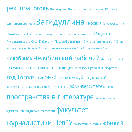
ректора
Гоголь
Две встречи
Диссертационные советы
ЖЖ ради
Загидуллина
Кировка
единственного поста
Конференция в
Рацион
Михайловском
Поездка в Бразилию
По поводу самореализации
Румынская осень
Серж Кибальчич. Поверх Фрикантрии
Система "антиплагиат"
Снарк
нашёлся в Челябинске
Утрата отчества в отечестве
Фрейд Бехтерев и Фосс
Челябинский рабочий
Челябинск
Чехов
ЮНЕСКО
актуальность чеховского наследия
генеалогия рода
гимн журфака
год Гоголя
кнайп-клуб "Буквари"
клип "ИНЕЙ"
об университете
конференция
лакировщик действительности
о науке
пространства в литературе
рафтинг
семья
факультет
удобная навигация
ученая степень
журналистики ЧелГУ
юбилей
философия питания