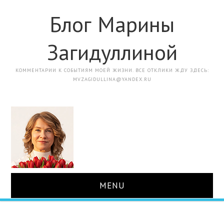
Блог Марины
Загидуллиной
КОММЕНТАРИИ К СОБЫТИЯМ МОЕЙ ЖИЗНИ. ВСЕ ОТКЛИКИ ЖДУ ЗДЕСЬ:
MVZAGIDULLINA@YANDEX.RU
MENU
ГЛАВНАЯ